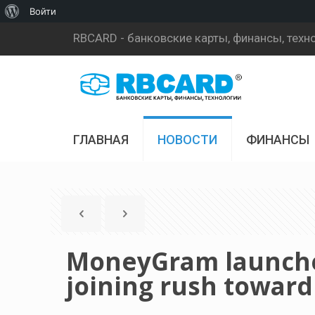
О
Войти
WordPress
RBCARD - банковские карты, финансы, техн
ГЛАВНАЯ
НОВОСТИ
ФИНАНСЫ
MoneyGram launches
joining rush toward