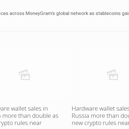
vices across MoneyGram’s global network as stablecoins gai
re wallet sales in
Hardware wallet sales
a more than double as
Russia more than do
rypto rules near
new crypto rules nea