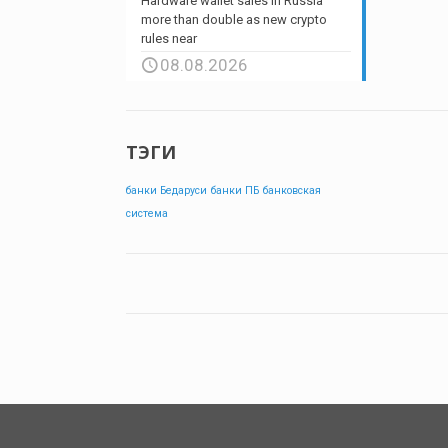
Hardware wallet sales in Russia
more than double as new crypto
rules near
08.08.2026
ТЭГИ
банки Бедаруси
банки ПБ
банковская
система