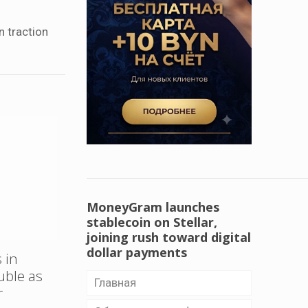
n traction
MoneyGram launches
stablecoin on Stellar,
joining rush toward digital
dollar payments
 in
uble as
Главная
r