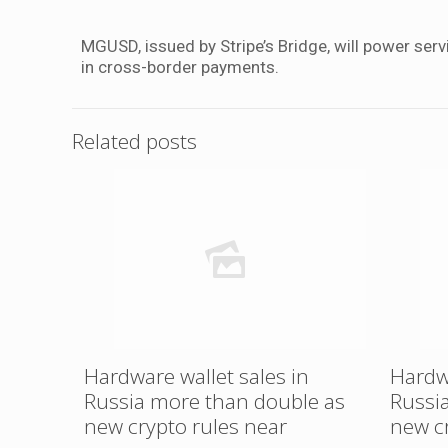
MGUSD, issued by Stripe’s Bridge, will power ser
in cross-border payments.
Related posts
Hardware wallet sales in
Hardwa
Russia more than double as
Russi
new crypto rules near
new c