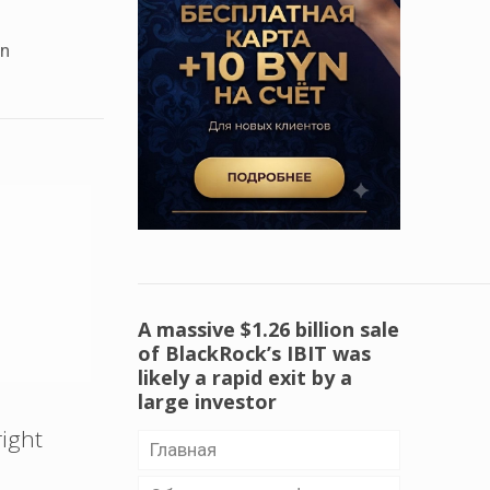
in
A massive $1.26 billion sale
of BlackRock’s IBIT was
likely a rapid exit by a
large investor
right
Главная