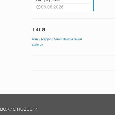
Clarity right now
06.08.2026
ТЭГИ
банки Бедаруси
банки ПБ
банковская
система
вежие новости