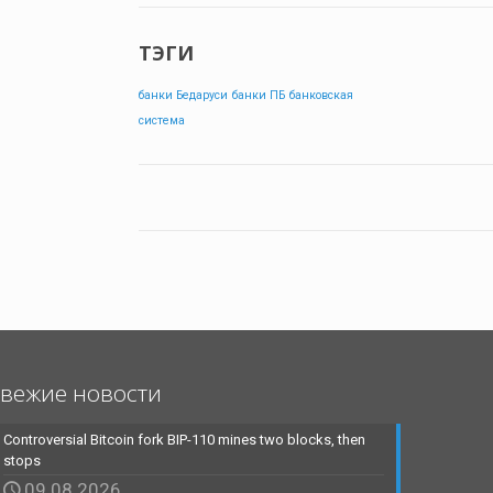
ТЭГИ
банки Бедаруси
банки ПБ
банковская
система
вежие новости
Controversial Bitcoin fork BIP-110 mines two blocks, then
stops
09.08.2026