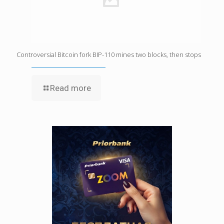
Controversial Bitcoin fork BIP-110 mines two blocks, then stops
Read more