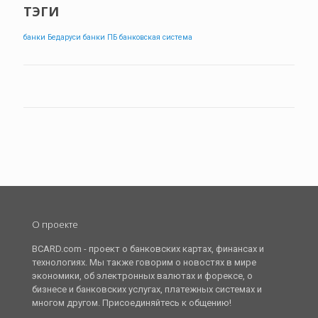
ТЭГИ
банки Бедаруси
банки ПБ
банковская система
О проекте
BCARD.com - проект о банковских картах, финансах и
технологиях. Мы также говорим о новостях в мире
экономики, об электронных валютах и форексе, о
бизнесе и банковских услугах, платежных системах и
многом другом. Присоединяйтесь к общению!