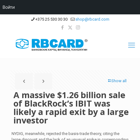
Войти
+375 25 530 30 30
shop@rbcard.com
Show all
A massive $1.26 billion sale
of BlackRock’s IBIT was
likely a rapid exit by a large
investor
NYDIG, meanwhile, rejected the basis-trade theory, citing the
large discount and the lack of an unusual spike in corresponding