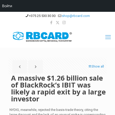
Войти
+375 25 530 30 30
shop@rbcard.com
Show all
A massive $1.26 billion sale
of BlackRock’s IBIT was
likely a rapid exit by a large
investor
NYDIG, meanwhile, rejected the basis-trade theory, citing the
large discount and the lack of an unusual spike in corresponding