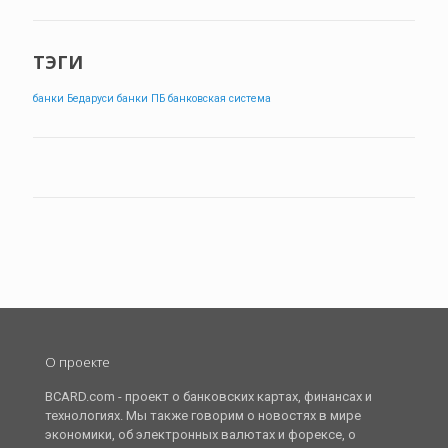
ТЭГИ
банки Бедаруси
банки ПБ
банковская система
О проекте
BCARD.com - проект о банковских картах, финансах и
технологиях. Мы также говорим о новостях в мире
экономики, об электронных валютах и форексе, о