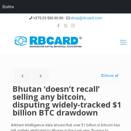
Войти
+375 25 530 30 30
shop@rbcard.com
Show all
Bhutan ‘doesn’t recall’
selling any bitcoin,
disputing widely-tracked $1
billion BTC drawdown
Arkham Intelligence data shows that over $1 billion in bitcoin has
left wallets attributed to Bhutan in the past year, flowing to