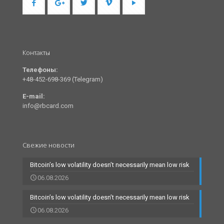
Контакты
Телефоны:
+48-452-698-369 (Telegram)
E-mail:
info@rbcard.com
Свежие новости
Bitcoin’s low volatility doesn’t necessarily mean low risk
06.08.2026
Bitcoin’s low volatility doesn’t necessarily mean low risk
06.08.2026