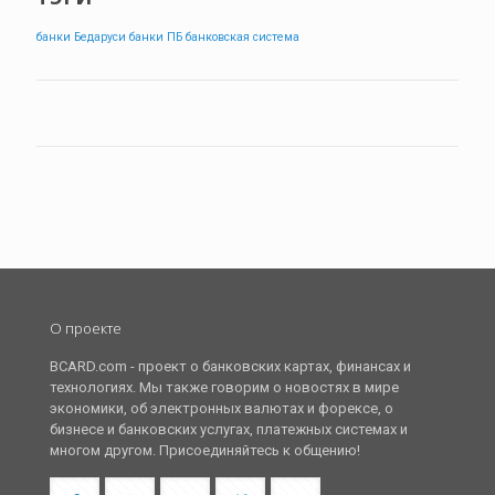
банки Бедаруси
банки ПБ
банковская система
О проекте
BCARD.com - проект о банковских картах, финансах и
технологиях. Мы также говорим о новостях в мире
экономики, об электронных валютах и форексе, о
бизнесе и банковских услугах, платежных системах и
многом другом. Присоединяйтесь к общению!