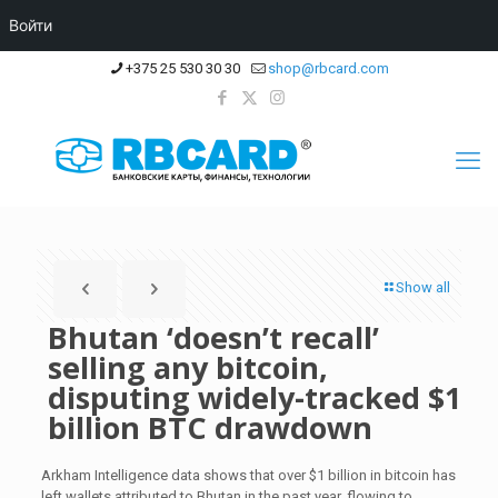
Войти
+375 25 530 30 30
shop@rbcard.com
Show all
Bhutan ‘doesn’t recall’
selling any bitcoin,
disputing widely-tracked $1
billion BTC drawdown
Arkham Intelligence data shows that over $1 billion in bitcoin has
left wallets attributed to Bhutan in the past year, flowing to