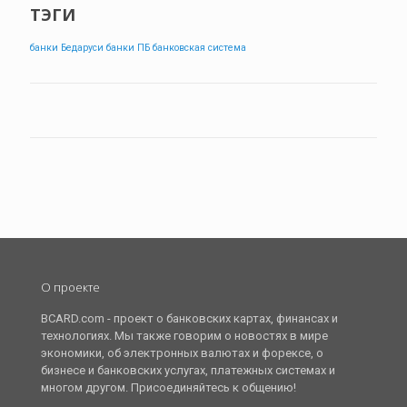
ТЭГИ
банки Бедаруси
банки ПБ
банковская система
О проекте
BCARD.com - проект о банковских картах, финансах и
технологиях. Мы также говорим о новостях в мире
экономики, об электронных валютах и форексе, о
бизнесе и банковских услугах, платежных системах и
многом другом. Присоединяйтесь к общению!