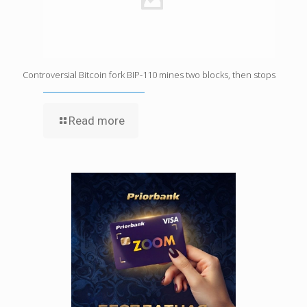
Controversial Bitcoin fork BIP-110 mines two blocks, then stops
Read more