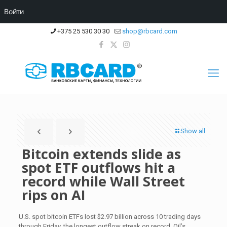
Войти
+375 25 530 30 30
shop@rbcard.com
Show all
Bitcoin extends slide as
spot ETF outflows hit a
record while Wall Street
rips on AI
U.S. spot bitcoin ETFs lost $2.97 billion across 10 trading days
through Friday, the longest outflow streak on record. Oil’s