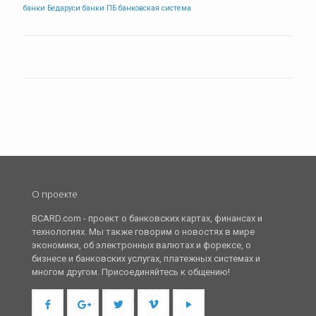
банки Бедаруси
банки ПБ
банковская система
О проекте
BCARD.com - проект о банковских картах, финансах и
технологиях. Мы также говорим о новостях в мире
экономики, об электронных валютах и форексе, о
бизнесе и банковских услугах, платежных системах и
многом другом. Присоединяйтесь к общению!