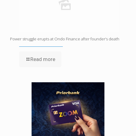
Power struggle erupts at Ondo Finance after founder’s death
Read more