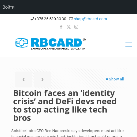
Войти
+375 25 530 30 30
shop@rbcard.com
Show all
Bitcoin faces an ‘identity
crisis’ and DeFi devs need
to stop acting like tech
bros
Solstice Labs CEO Ben Nadareski says developers must act like
financial managers to win back institutional trust amid ongoing