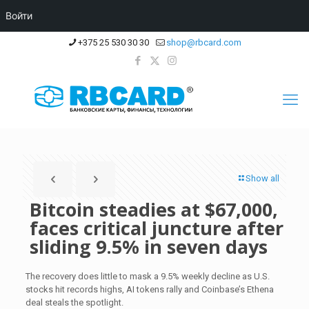
Войти
+375 25 530 30 30
shop@rbcard.com
Show all
Bitcoin steadies at $67,000,
faces critical juncture after
sliding 9.5% in seven days
The recovery does little to mask a 9.5% weekly decline as U.S.
stocks hit records highs, AI tokens rally and Coinbase’s Ethena
deal steals the spotlight.