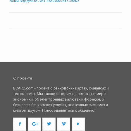
банки Бедаруси
банки ПБ
банковская система
О проекте
BCARD.com - проект о банковских картах, финансах и
технологиях. Мы также говорим о новостях в мире
экономики, об электронных валютах и форексе, о
бизнесе и банковских услугах, платежных системах и
многом другом. Присоединяйтесь к общению!