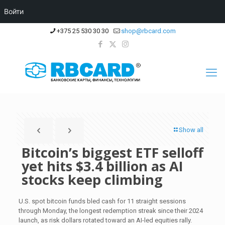
Войти
+375 25 530 30 30
shop@rbcard.com
Show all
Bitcoin’s biggest ETF selloff
yet hits $3.4 billion as AI
stocks keep climbing
U.S. spot bitcoin funds bled cash for 11 straight sessions
through Monday, the longest redemption streak since their 2024
launch, as risk dollars rotated toward an AI-led equities rally.