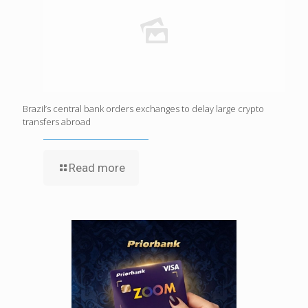
Brazil’s central bank orders exchanges to delay large crypto
transfers abroad
Read more