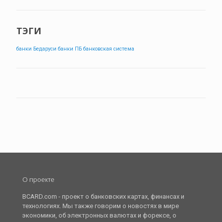
ТЭГИ
банки Бедаруси
банки ПБ
банковская система
О проекте
BCARD.com - проект о банковских картах, финансах и
технологиях. Мы также говорим о новостях в мире
экономики, об электронных валютах и форексе, о