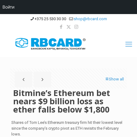
Войти
+375 25 530 30 30
shop@rbcard.com
Show all
Bitmine’s Ethereum bet
nears $9 billion loss as
ether falls below $1,800
Shares of Tom Lee’s Ethereum treasury firm hit their lowest level
since the company’s crypto pivot as ETH revisits the February
lows.