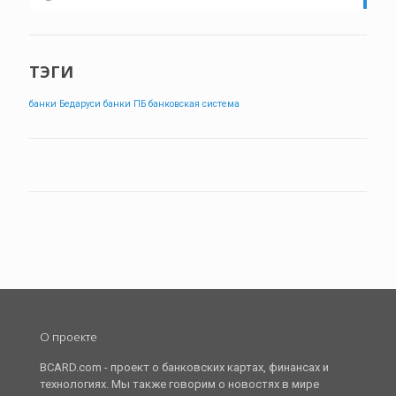
ТЭГИ
банки Бедаруси
банки ПБ
банковская система
О проекте
BCARD.com - проект о банковских картах, финансах и
технологиях. Мы также говорим о новостях в мире