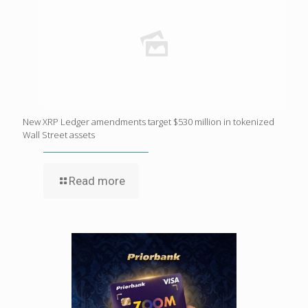
New XRP Ledger amendments target $530 million in tokenized
Wall Street assets
Read more