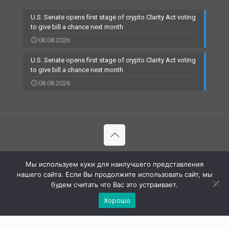
U.S. Senate opens first stage of crypto Clarity Act voting
to give bill a chance next month
08.08.2026
U.S. Senate opens first stage of crypto Clarity Act voting
to give bill a chance next month
08.08.2026
© 2002-2023 RBCARD.com - Банковские карты, финансы,
Мы используем куки для наилучшего представления
технологии | All Rights Reserved |
нашего сайта. Если Вы продолжите использовать сайт, мы
будем считать что Вас это устраивает.
Хорошо