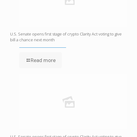
U.S. Senate opens first stage of crypto Clarity Act voting to give
bill a chance next month
Read more
U.S. Senate opens first stage of crypto Clarity Act voting to give