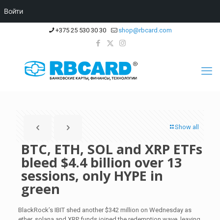
Войти
+375 25 530 30 30
shop@rbcard.com
Show all
BTC, ETH, SOL and XRP ETFs
bleed $4.4 billion over 13
sessions, only HYPE in
green
BlackRock’s IBIT shed another $342 million on Wednesday as
ether, solana and XRP funds joined the redemption wave, leaving