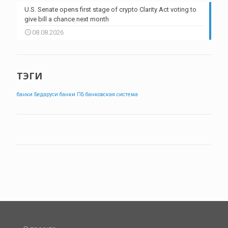
U.S. Senate opens first stage of crypto Clarity Act voting to
give bill a chance next month
08.08.2026
ТЭГИ
банки Бедаруси
банки ПБ
банковская система