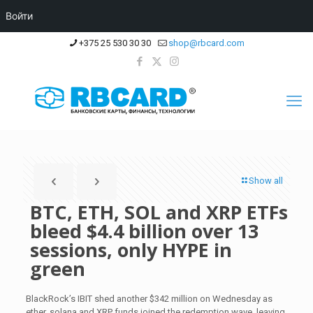
Войти
+375 25 530 30 30
shop@rbcard.com
Show all
BTC, ETH, SOL and XRP ETFs
bleed $4.4 billion over 13
sessions, only HYPE in
green
BlackRock’s IBIT shed another $342 million on Wednesday as
ether, solana and XRP funds joined the redemption wave, leaving