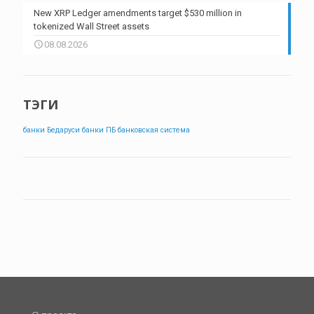
New XRP Ledger amendments target $530 million in
tokenized Wall Street assets
08.08.2026
ТЭГИ
банки Бедаруси
банки ПБ
банковская система