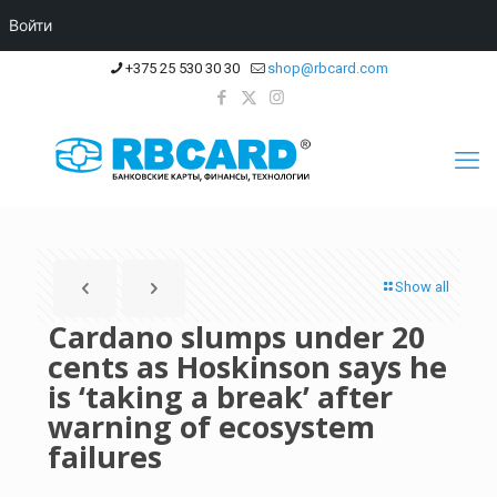
Войти
+375 25 530 30 30
shop@rbcard.com
Show all
Cardano slumps under 20
cents as Hoskinson says he
is ‘taking a break’ after
warning of ecosystem
failures