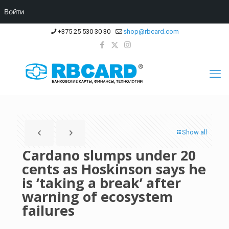
Войти
+375 25 530 30 30
shop@rbcard.com
Show all
Cardano slumps under 20
cents as Hoskinson says he
is ‘taking a break’ after
warning of ecosystem
failures