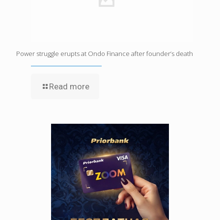
Power struggle erupts at Ondo Finance after founder’s death
Read more