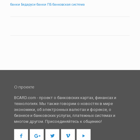
банки Бедаруси
банки ПБ
банковская система
О проекте
BCARD.com - проект о банковских картах, финансах и
технологиях. Мы также говорим о новостях в мире
экономики, об электронных валютах и форексе, о
бизнесе и банковских услугах, платежных системах и
многом другом. Присоединяйтесь к общению!