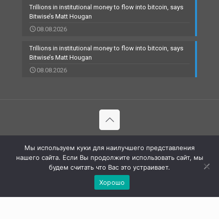
Trillions in institutional money to flow into bitcoin, says
Bitwise’s Matt Hougan
08.08.2026
Trillions in institutional money to flow into bitcoin, says
Bitwise’s Matt Hougan
08.08.2026
© 2002-2023 RBCARD.com - Банковские карты, финансы,
Мы используем куки для наилучшего представления
технологии | All Rights Reserved |
нашего сайта. Если Вы продолжите использовать сайт, мы
будем считать что Вас это устраивает.
Хорошо