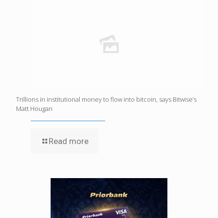
Trillions in institutional money to flow into bitcoin, says Bitwise’s
Matt Hougan
Read more