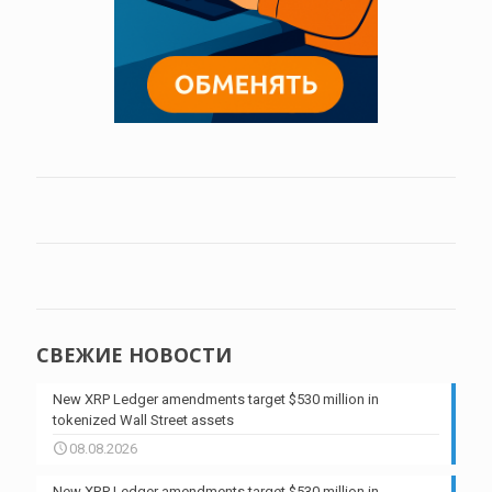
СВЕЖИЕ НОВОСТИ
New XRP Ledger amendments target $530 million in
tokenized Wall Street assets
08.08.2026
New XRP Ledger amendments target $530 million in