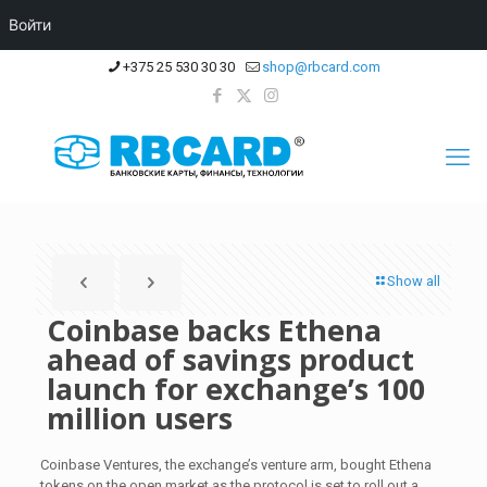
Войти
+375 25 530 30 30
shop@rbcard.com
Show all
Coinbase backs Ethena
ahead of savings product
launch for exchange’s 100
million users
Coinbase Ventures, the exchange’s venture arm, bought Ethena
tokens on the open market as the protocol is set to roll out a