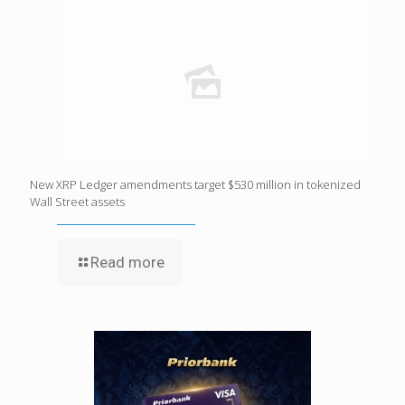
New XRP Ledger amendments target $530 million in tokenized
Wall Street assets
Read more