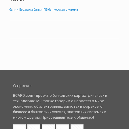
банки Бедаруси
банки ПБ
банковская система
О проекте
BCARD.com - проект о банковских картах, финансах и
технологиях. Мы также говорим о новостях в мире
экономики, об электронных валютах и форексе, о
бизнесе и банковских услугах, платежных системах и
многом другом. Присоединяйтесь к общению!