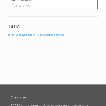
08.08.2026
ТЭГИ
банки Бедаруси
банки ПБ
банковская система
О проекте
BCARD.com - проект о банковских картах, финансах и