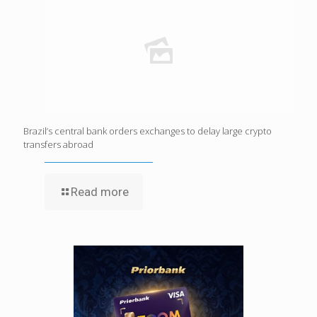
Brazil’s central bank orders exchanges to delay large crypto
transfers abroad
Read more