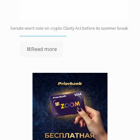
Senate won’t vote on crypto Clarity Act before its summer break
Read more