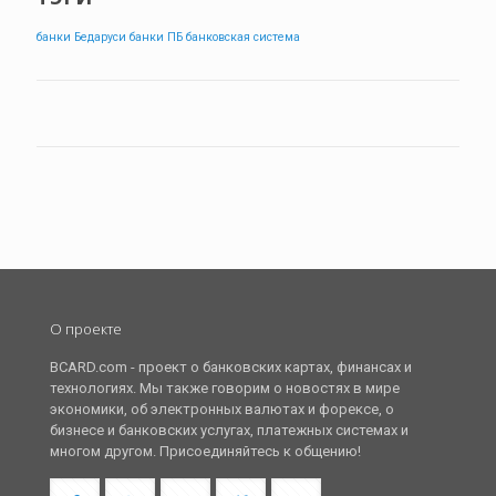
банки Бедаруси
банки ПБ
банковская система
О проекте
BCARD.com - проект о банковских картах, финансах и
технологиях. Мы также говорим о новостях в мире
экономики, об электронных валютах и форексе, о
бизнесе и банковских услугах, платежных системах и
многом другом. Присоединяйтесь к общению!