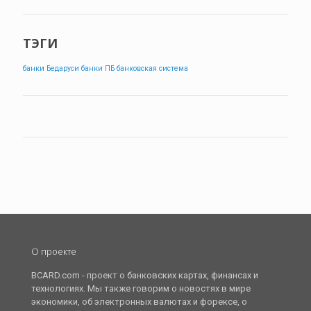
ТЭГИ
банки Бедаруси
банки ПБ
банковская система
О проекте
BCARD.com - проект о банковских картах, финансах и
технологиях. Мы также говорим о новостях в мире
экономики, об электронных валютах и форексе, о