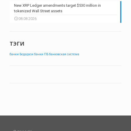
New XRP Ledger amendments target $530 million in
tokenized Wall Street assets
08.08.2026
ТЭГИ
банки Бедаруси
банки ПБ
банковская система