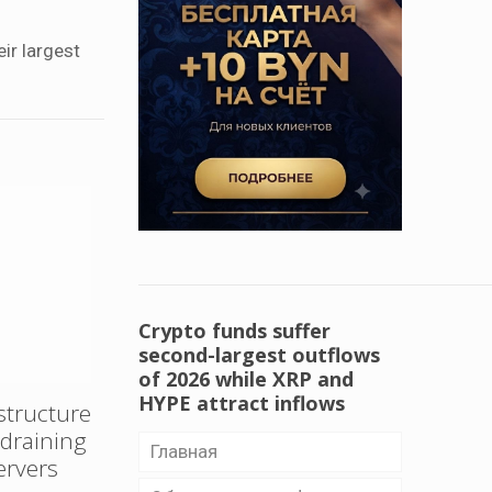
ir largest
Crypto funds suffer
second-largest outflows
of 2026 while XRP and
HYPE attract inflows
structure
e draining
Главная
ervers