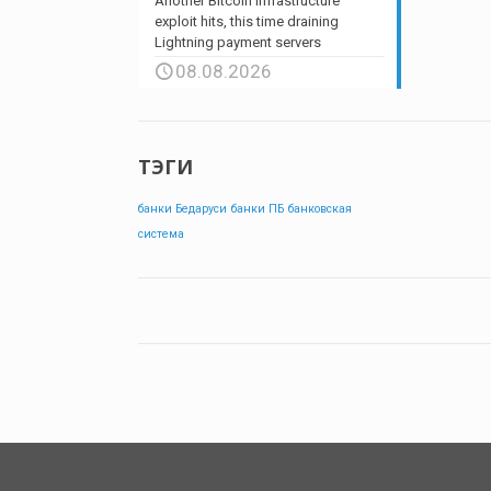
Another Bitcoin infrastructure
exploit hits, this time draining
Lightning payment servers
08.08.2026
ТЭГИ
банки Бедаруси
банки ПБ
банковская
система