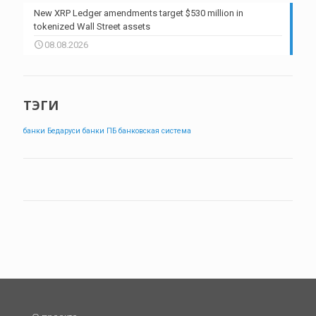
New XRP Ledger amendments target $530 million in
tokenized Wall Street assets
08.08.2026
ТЭГИ
банки Бедаруси
банки ПБ
банковская система