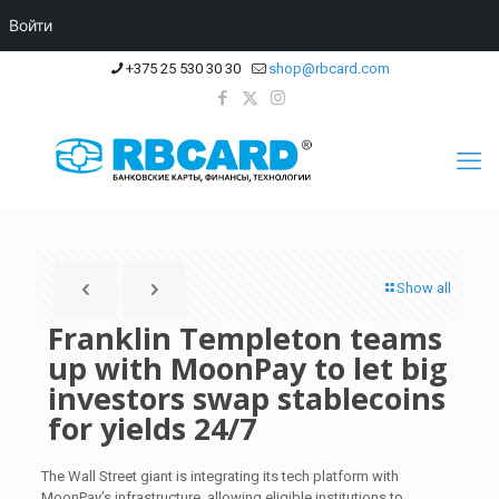
Войти
+375 25 530 30 30
shop@rbcard.com
Show all
Franklin Templeton teams
up with MoonPay to let big
investors swap stablecoins
for yields 24/7
The Wall Street giant is integrating its tech platform with
MoonPay’s infrastructure, allowing eligible institutions to