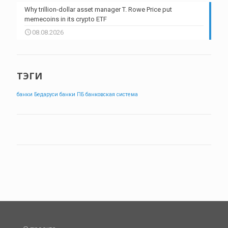
Why trillion-dollar asset manager T. Rowe Price put
memecoins in its crypto ETF
08.08.2026
ТЭГИ
банки Бедаруси
банки ПБ
банковская система