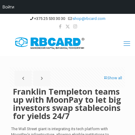
Войти
+375 25 530 30 30
shop@rbcard.com
Show all
Franklin Templeton teams
up with MoonPay to let big
investors swap stablecoins
for yields 24/7
The Wall Street giant is integrating its tech platform with
MoonPay’s infrastructure, allowing eligible institutions to