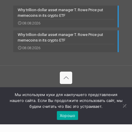
Why trillion-dollar asset manager T. Rowe Price put
memecoins in its crypto ETF
08.08.2026
Why trillion-dollar asset manager T. Rowe Price put
memecoins in its crypto ETF
08.08.2026
© 2002-2023 RBCARD.com - Банковские карты, финансы,
Мы используем куки для наилучшего представления
технологии | All Rights Reserved |
нашего сайта. Если Вы продолжите использовать сайт, мы
будем считать что Вас это устраивает.
Хорошо