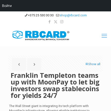
Войти
+375 25 530 30 30
shop@rbcard.com
Show all
Franklin Templeton teams
up with MoonPay to let big
investors swap stablecoins
for yields 24/7
The Wall Street giant is integrating its tech platform with
MoonPay’s infrastructure, allowing eligible institutions to