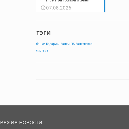
Finance after founder’s death
07.08.2026
ТЭГИ
банки Бедаруси
банки ПБ
банковская
система
вежие новости