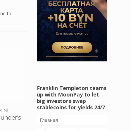
ons to
Franklin Templeton teams
up with MoonPay to let
big investors swap
stablecoins for yields 24/7
s at
ounder’s
Главная