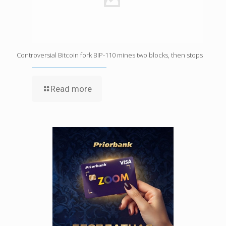
Controversial Bitcoin fork BIP-110 mines two blocks, then stops
Read more