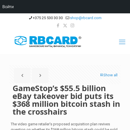
Войти
+375 25 530 30 30
shop@rbcard.com
Show all
GameStop’s $55.5 billion
eBay takeover bid puts its
$368 million bitcoin stash in
the crosshairs
The video game retailer’s proposed acquisition plan revives
question on whether its $368 million bitcoin stash could be sold