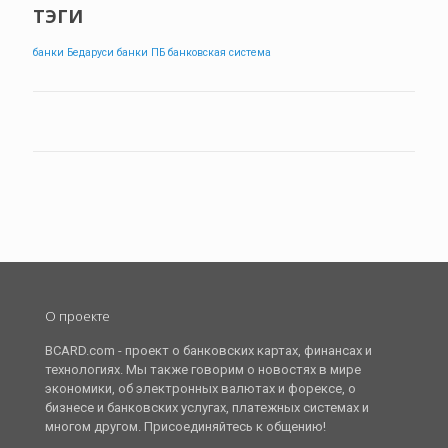
ТЭГИ
банки Бедаруси
банки ПБ
банковская система
О проекте
BCARD.com - проект о банковских картах, финансах и
технологиях. Мы также говорим о новостях в мире
экономики, об электронных валютах и форексе, о
бизнесе и банковских услугах, платежных системах и
многом другом. Присоединяйтесь к общению!