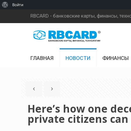
О
Войти
WordPress
RBCARD - банковские карты, финансы, техн
ГЛАВНАЯ
НОВОСТИ
ФИНАНСЫ
Here’s how one dece
private citizens ca