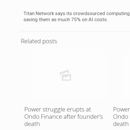
Titan Network says its crowdsourced computing n
saving them as much 75% on AI costs.
Related posts
Power struggle erupts at
Power 
Ondo Finance after founder’s
Ondo 
death
death