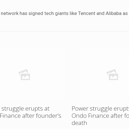
etwork has signed tech giants like Tencent and Alibaba as c
struggle erupts at
Power struggle erupt
Finance after founder’s
Ondo Finance after f
death