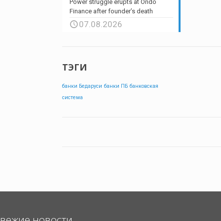
Power struggle erupts at Ondo
Finance after founder’s death
07.08.2026
ТЭГИ
банки Бедаруси
банки ПБ
банковская
система
вежие новости