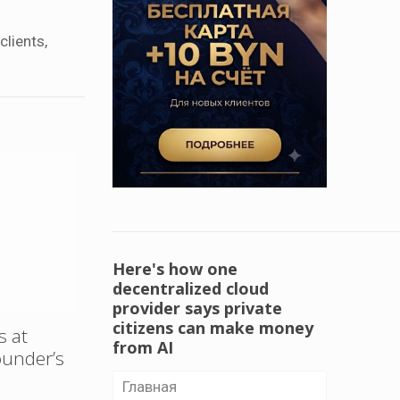
lients,
Here's how one
decentralized cloud
provider says private
citizens can make money
s at
from AI
ounder’s
Главная