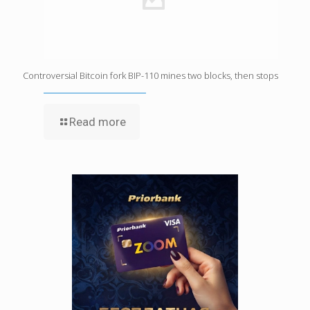
Controversial Bitcoin fork BIP-110 mines two blocks, then stops
Read more