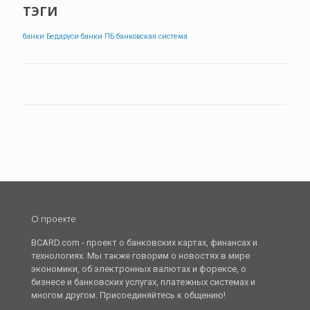
ТЭГИ
банки Бедаруси
банки ПБ
банковская система
О проекте
BCARD.com - проект о банковских картах, финансах и
технологиях. Мы также говорим о новостях в мире
экономики, об электронных валютах и форексе, о
бизнесе и банковских услугах, платежных системах и
многом другом. Присоединяйтесь к общению!