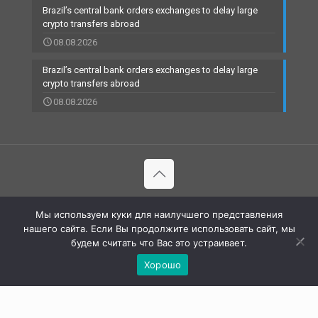
Brazil’s central bank orders exchanges to delay large
crypto transfers abroad
08.08.2026
Brazil’s central bank orders exchanges to delay large
crypto transfers abroad
08.08.2026
© 2002-2023 RBCARD.com - Банковские карты, финансы,
Мы используем куки для наилучшего представления
технологии | All Rights Reserved |
нашего сайта. Если Вы продолжите использовать сайт, мы
будем считать что Вас это устраивает.
Хорошо