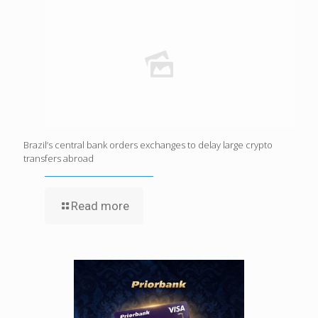
Brazil’s central bank orders exchanges to delay large crypto
transfers abroad
Read more