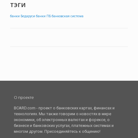
ТЭГИ
банки Бедаруси
банки ПБ
банковская система
О проекте
BCARD.com - проект о банковских картах, финансах и
технологиях. Мы также говорим о новостях в мире
экономики, об электронных валютах и форексе, о
бизнесе и банковских услугах, платежных системах и
многом другом. Присоединяйтесь к общению!