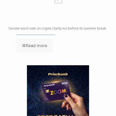
Senate won’t vote on crypto Clarity Act before its summer break
Read more