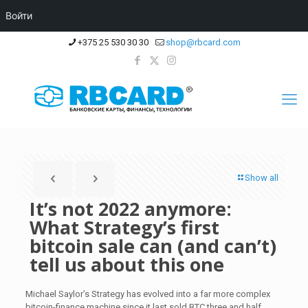
Войти
+375 25 530 30 30
shop@rbcard.com
Show all
It’s not 2022 anymore:
What Strategy’s first
bitcoin sale can (and can’t)
tell us about this one
Michael Saylor’s Strategy has evolved into a far more complex
bitcoin-finance machine since it last sold BTC three and half