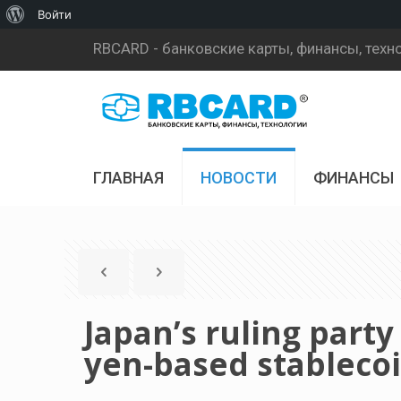
О
Войти
WordPress
RBCARD - банковские карты, финансы, техн
ГЛАВНАЯ
НОВОСТИ
ФИНАНСЫ
Japan’s ruling party
yen-based stableco