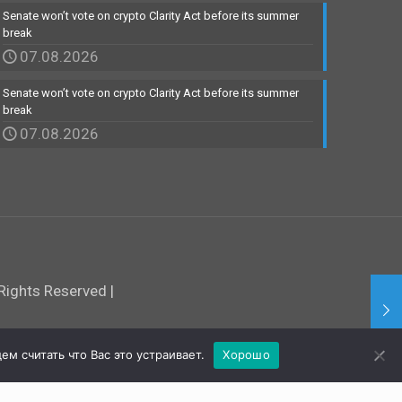
Senate won’t vote on crypto Clarity Act before its summer
break
07.08.2026
Senate won’t vote on crypto Clarity Act before its summer
break
07.08.2026
ights Reserved |
м считать что Вас это устраивает.
Хорошо