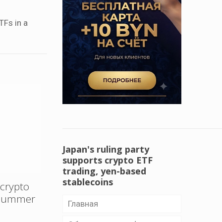
TFs in a
Japan's ruling party
supports crypto ETF
trading, yen-based
stablecoins
 crypto
s summer
Главная