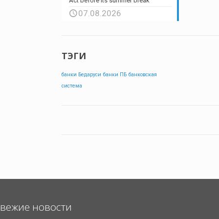
Act before its summer break
07.08.2026
ТЭГИ
банки Бедаруси
банки ПБ
банковская
система
вежие новости