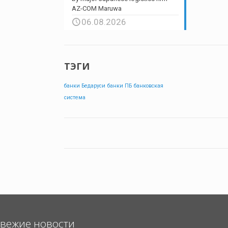
AZ-COM Maruwa
06.08.2026
ТЭГИ
банки Бедаруси
банки ПБ
банковская
система
вежие новости