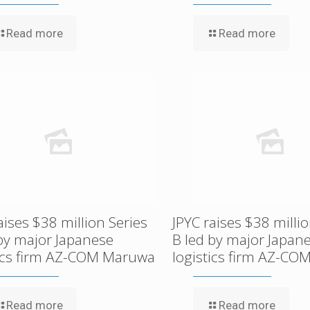
Read more
Read more
aises $38 million Series
JPYC raises $38 millio
 by major Japanese
B led by major Japan
tics firm AZ-COM Maruwa
logistics firm AZ-C
Read more
Read more