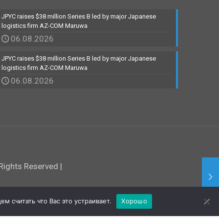
JPYC raises $38 million Series B led by major Japanese
logistics firm AZ-COM Maruwa
06.08.2026
JPYC raises $38 million Series B led by major Japanese
logistics firm AZ-COM Maruwa
06.08.2026
ights Reserved |
м считать что Вас это устраивает.
Хорошо