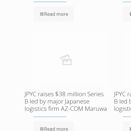
Read more
JPYC raises $38 million Series
JPYC r
B led by major Japanese
B led
logistics firm AZ-COM Maruwa
logis
Read more