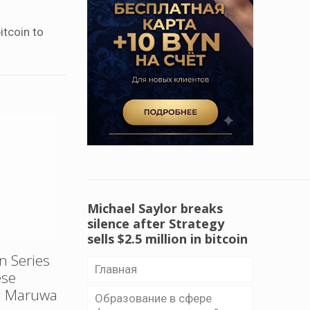
itcoin to
Michael Saylor breaks
silence after Strategy
sells $2.5 million in bitcoin
n Series
Главная
ese
OM Maruwa
Образование в сфере