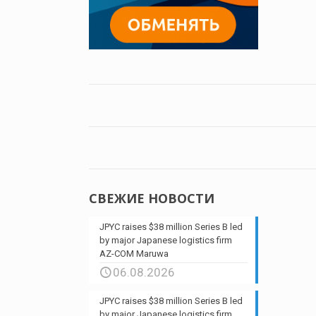
СВЕЖИЕ НОВОСТИ
JPYC raises $38 million Series B led
by major Japanese logistics firm
AZ-COM Maruwa
06.08.2026
JPYC raises $38 million Series B led
by major Japanese logistics firm