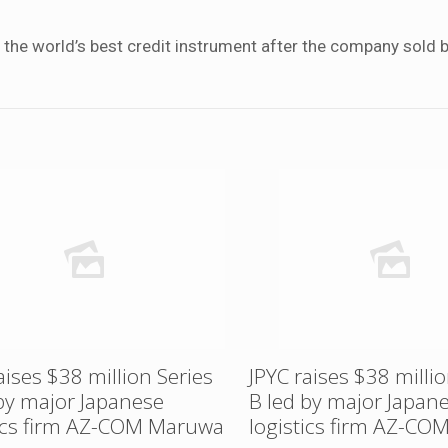
he world’s best credit instrument after the company sold b
aises $38 million Series
JPYC raises $38 millio
 by major Japanese
B led by major Japan
tics firm AZ-COM Maruwa
logistics firm AZ-C