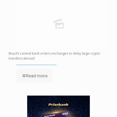
Brazil’s central bank orders exchanges to delay large crypto
transfers abroad
Read more