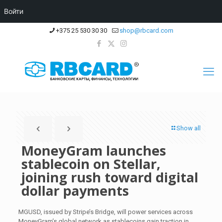
Войти
+375 25 530 30 30
shop@rbcard.com
Show all
MoneyGram launches
stablecoin on Stellar,
joining rush toward digital
dollar payments
MGUSD, issued by Stripe’s Bridge, will power services across
MoneyGram’s global network as stablecoins gain traction in