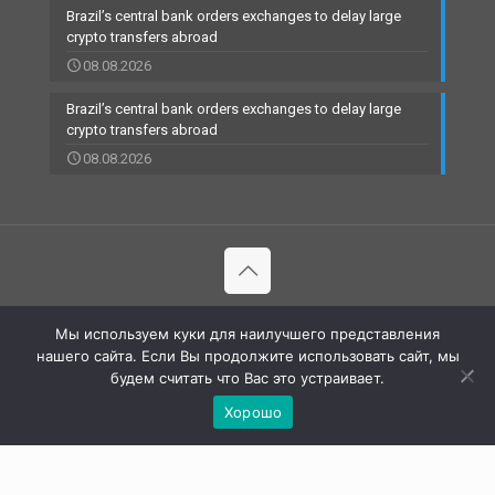
Brazil’s central bank orders exchanges to delay large
crypto transfers abroad
08.08.2026
Brazil’s central bank orders exchanges to delay large
crypto transfers abroad
08.08.2026
© 2002-2023 RBCARD.com - Банковские карты, финансы,
Мы используем куки для наилучшего представления
технологии | All Rights Reserved |
нашего сайта. Если Вы продолжите использовать сайт, мы
будем считать что Вас это устраивает.
Хорошо