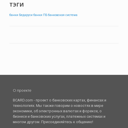
ТЭГИ
банки Бедаруси
банки ПБ
банковская система
О проекте
BCARD.com - проект о банковских картах, финансах и
технологиях. Мы также говорим о новостях в мире
экономики, об электронных валютах и форексе, о
бизнесе и банковских услугах, платежных системах и
многом другом. Присоединяйтесь к общению!