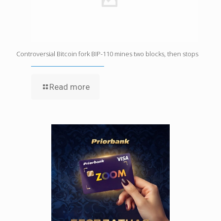
Controversial Bitcoin fork BIP-110 mines two blocks, then stops
Read more