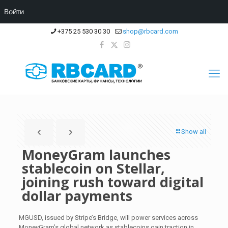
Войти
+375 25 530 30 30
shop@rbcard.com
Show all
MoneyGram launches
stablecoin on Stellar,
joining rush toward digital
dollar payments
MGUSD, issued by Stripe’s Bridge, will power services across
MoneyGram’s global network as stablecoins gain traction in