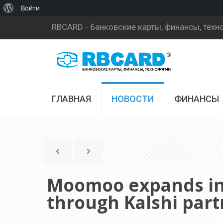
О
Войти
WordPress
RBCARD - банковские карты, финансы, техн
ГЛАВНАЯ
НОВОСТИ
ФИНАНСЫ
Moomoo expands int
through Kalshi par