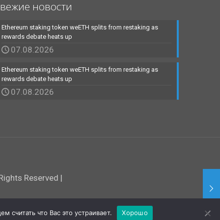
вежие новости
Ethereum staking token weETH splits from restaking as
rewards debate heats up
07.08.2026
Ethereum staking token weETH splits from restaking as
rewards debate heats up
07.08.2026
ights Reserved |
м считать что Вас это устраивает.
Хорошо