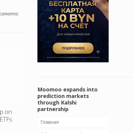
 economic
Moomoo expands into
prediction markets
through Kalshi
partnership
up on
 ETFs
Главная