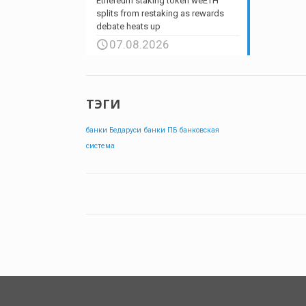
Ethereum staking token weETH
splits from restaking as rewards
debate heats up
07.08.2026
ТЭГИ
банки Бедаруси
банки ПБ
банковская
система