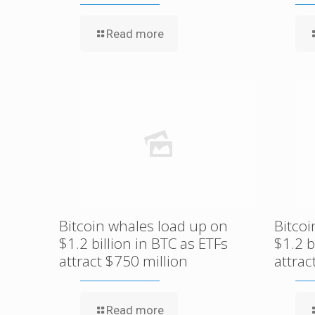
Read more
Bitcoin whales load up on
Bitco
$1.2 billion in BTC as ETFs
$1.2 b
attract $750 million
attrac
Read more