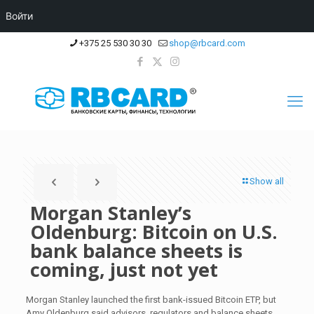
Войти
+375 25 530 30 30
shop@rbcard.com
Show all
Morgan Stanley’s
Oldenburg: Bitcoin on U.S.
bank balance sheets is
coming, just not yet
Morgan Stanley launched the first bank-issued Bitcoin ETP, but
Amy Oldenburg said advisors, regulators and balance sheets