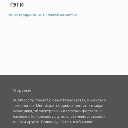
ТЭГИ
банки Бедаруси
банки ПБ
банковская система
О проекте
BCARD.com - проект о банковских картах, финансах и
технологиях. Мы также говорим о новостях в мире
экономики, об электронных валютах и форексе, о
бизнесе и банковских услугах, платежных системах и
многом другом. Присоединяйтесь к общению!