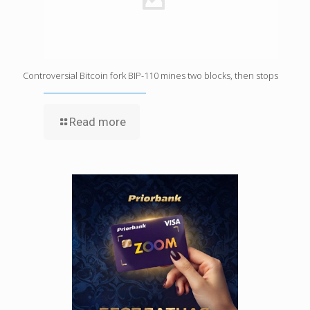
Controversial Bitcoin fork BIP-110 mines two blocks, then stops
Read more