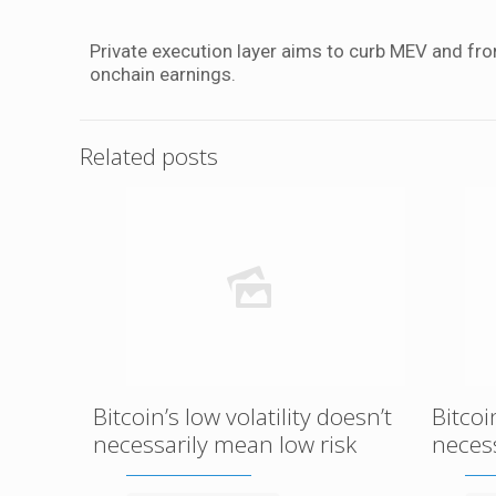
Private execution layer aims to curb MEV and fr
onchain earnings.
Related posts
Bitcoin’s low volatility doesn’t
Bitcoi
necessarily mean low risk
necess