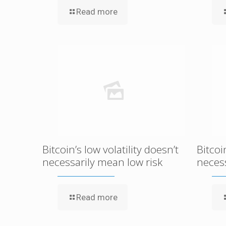
Read more
Bitcoin’s low volatility doesn’t
Bitcoi
necessarily mean low risk
necess
Read more