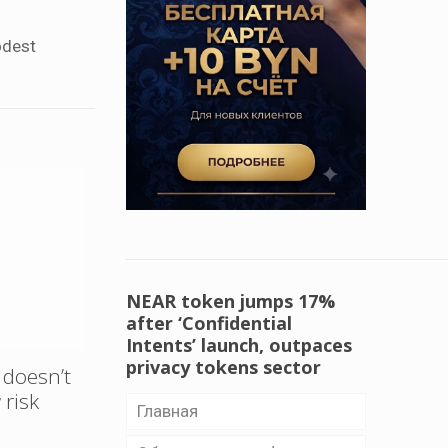
odest
NEAR token jumps 17%
after ‘Confidential
Intents’ launch, outpaces
privacy tokens sector
y doesn’t
 risk
Главная