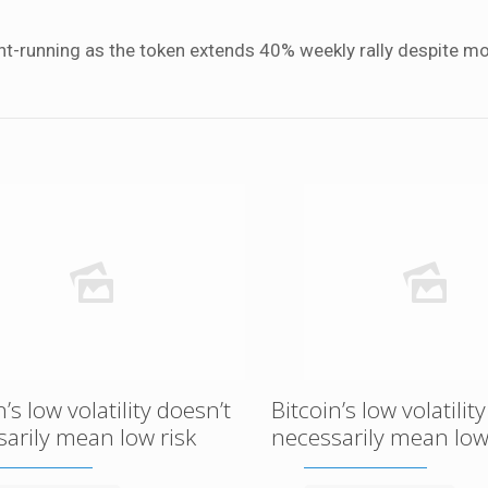
ont-running as the token extends 40% weekly rally despite m
n’s low volatility doesn’t
Bitcoin’s low volatilit
arily mean low risk
necessarily mean low