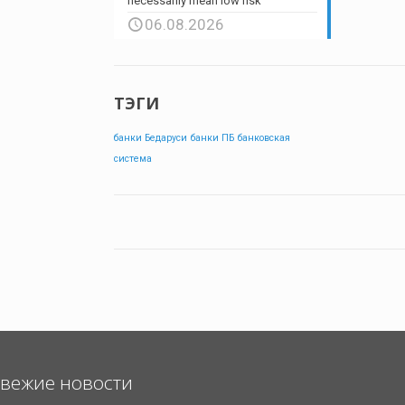
necessarily mean low risk
06.08.2026
ТЭГИ
банки Бедаруси
банки ПБ
банковская
система
вежие новости