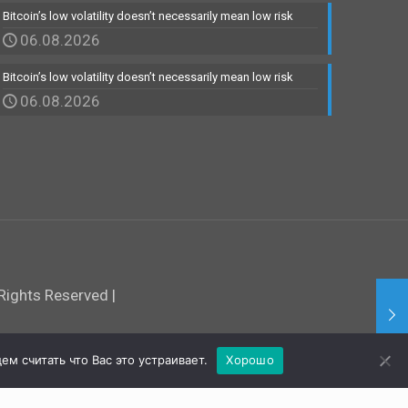
Bitcoin’s low volatility doesn’t necessarily mean low risk
06.08.2026
Bitcoin’s low volatility doesn’t necessarily mean low risk
06.08.2026
ights Reserved |
м считать что Вас это устраивает.
Хорошо