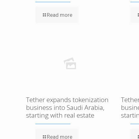
Read more
Tether expands tokenization
Tethe
business into Saudi Arabia,
busine
starting with real estate
starti
Read more