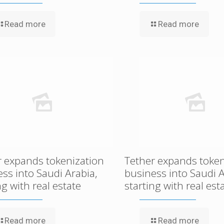
Read more
Read more
r expands tokenization
Tether expands token
ss into Saudi Arabia,
business into Saudi A
ng with real estate
starting with real est
Read more
Read more