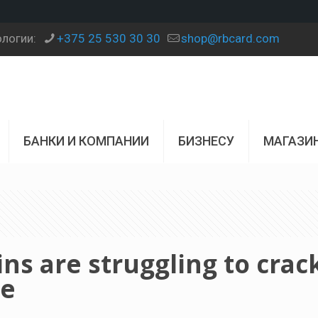
ологии:
+375 25 530 30 30
shop@rbcard.com
БАНКИ И КОМПАНИИ
БИЗНЕСУ
МАГАЗИ
ns are struggling to crac
re