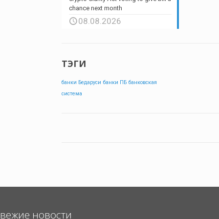
chance next month
08.08.2026
ТЭГИ
банки Бедаруси
банки ПБ
банковская
система
вежие новости