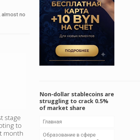
, almost no
Non-dollar stablecoins are
struggling to crack 0.5%
of market share
st stage
Главная
oting to
xt month
Образование в сфере