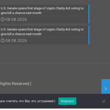
U.S. Senate opens first stage of crypto Clarity Act voting to
give bill a chance next month
08.08.2026
U.S. Senate opens first stage of crypto Clarity Act voting to
give bill a chance next month
08.08.2026
ights Reserved |
м считать что Вас это устраивает.
Хорошо