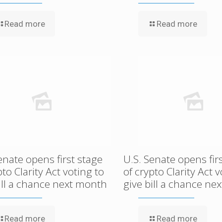
Read more
Read more
enate opens first stage
U.S. Senate opens fir
pto Clarity Act voting to
of crypto Clarity Act v
ill a chance next month
give bill a chance ne
Read more
Read more