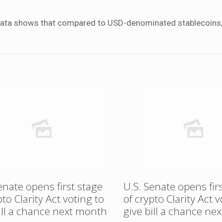
t data shows that compared to USD-denominated stablecoins
enate opens first stage
U.S. Senate opens fir
pto Clarity Act voting to
of crypto Clarity Act v
ill a chance next month
give bill a chance ne