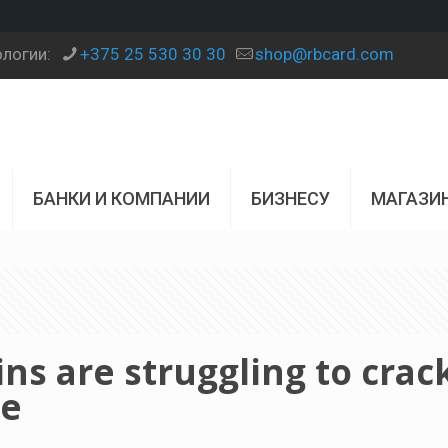
ологии:
+375 25 530 30 30
shop@rbcard.com
БАНКИ И КОМПАНИИ
БИЗНЕСУ
МАГАЗИ
ns are struggling to crac
re