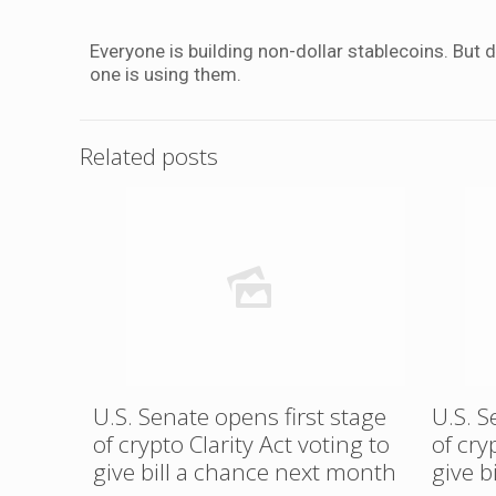
Everyone is building non-dollar stablecoins. Bu
one is using them.
Related posts
U.S. Senate opens first stage
U.S. S
of crypto Clarity Act voting to
of cry
give bill a chance next month
give b