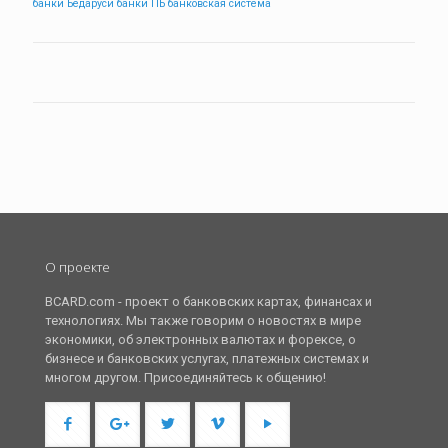
банки Бедаруси
банки ПБ
банковская система
О проекте
BCARD.com - проект о банковских картах, финансах и
технологиях. Мы также говорим о новостях в мире
экономики, об электронных валютах и форексе, о
бизнесе и банковских услугах, платежных системах и
многом другом. Присоединяйтесь к общению!