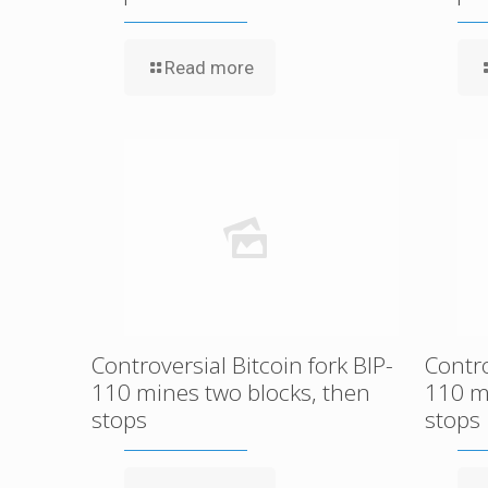
Read more
Controversial Bitcoin fork BIP-
Contro
110 mines two blocks, then
110 m
stops
stops