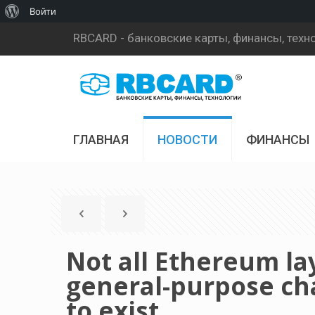
О
Войти
WordPress
RBCARD - банковские карты, финансы, техн
ГЛАВНАЯ
НОВОСТИ
ФИНАНСЫ
Not all Ethereum la
general-purpose ch
to exist