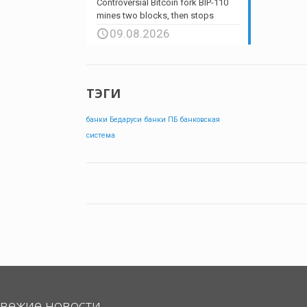
Controversial Bitcoin fork BIP-110
mines two blocks, then stops
09.08.2026
ТЭГИ
банки Бедаруси
банки ПБ
банковская
система
вежие новости