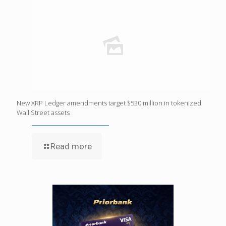
New XRP Ledger amendments target $530 million in tokenized
Wall Street assets
Read more