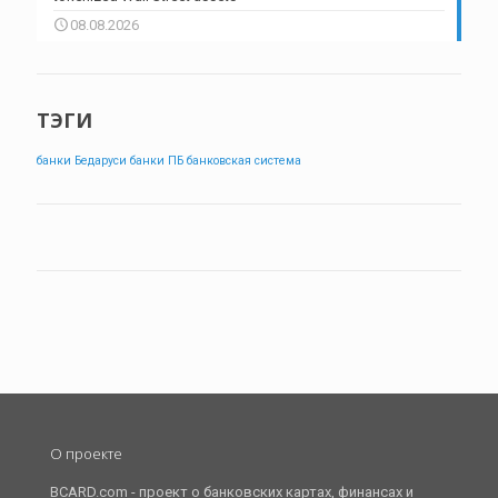
08.08.2026
ТЭГИ
банки Бедаруси
банки ПБ
банковская система
О проекте
BCARD.com - проект о банковских картах, финансах и