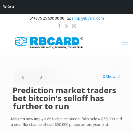
Войти
+375 25 530 30 30
shop@rbcard.com
Show all
Prediction market traders
bet bitcoin’s selloff has
further to run
Markets now imply a 66% chance bitcoin falls below $55,000 and
a coin-flip chance of sub-$50,000 prices before year-end.